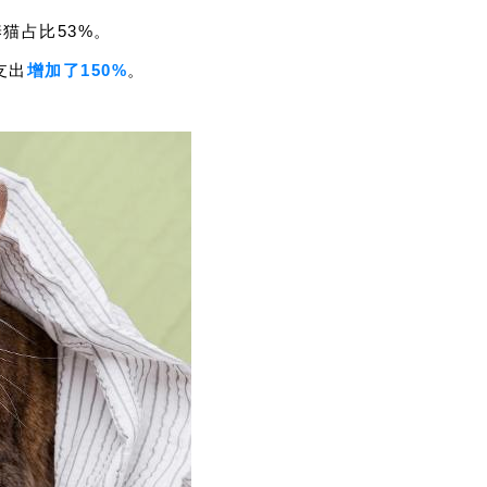
养猫占比53%。
支出
增加了150%
。