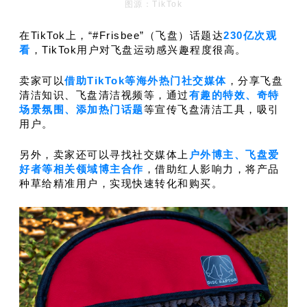
图源：TikTok
在TikTok上，“#Frisbee”（飞盘）话题达
230亿次观
看
，TikTok用户对飞盘运动感兴趣程度很高。
卖家可以
借助TikTok等海外热门社交媒体
，分享飞盘
清洁知识、飞盘清洁视频等，通过
有趣的特效、奇特
场景氛围、添加热门话题
等宣传飞盘清洁工具，吸引
用户。
另外，卖家还可以寻找社交媒体上
户外博主、飞盘爱
好者等相关领域博主合作
，借助红人影响力，将产品
种草给精准用户，实现快速转化和购买。