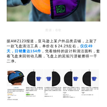
图源：谷歌
据AMZ123报道，亚马逊上某户外品类店铺，上架了
一款飞盘清洁工具，单价在＄24.29左右，
仅仅49
天，日销量达154件
，凭着独特的设计和清洁面料，套
着飞盘来回转动几圈，飞盘上的泥垢污渍被擦得一干
二净。