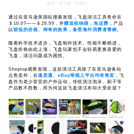
图源：亚马逊，美国站
通过在亚马逊美国站搜索发现，飞盘清洁工具售价在
＄10.07——＄29.99，并
赠送收纳袋，免运费，
产品
以
较低的价格、神奇的效果，备受海外消费者青睐
。
随着科学技术进步，飞盘制作技术、性能不断精进，
飞盘价格由此上涨，飞盘玩家也不会轻易更换喜爱的
飞盘，清洁问题成为困扰。
Shoptop观察发现，这款清洁工具除了在亚马逊各站
点售卖外，在
速卖通、eBay等线上平台均有售卖
，飞
盘作为老少皆宜的户外运动，传统清洁泡沫、刷子等
产品数不胜数，而为何这款飞盘清洁布却大受欢迎？