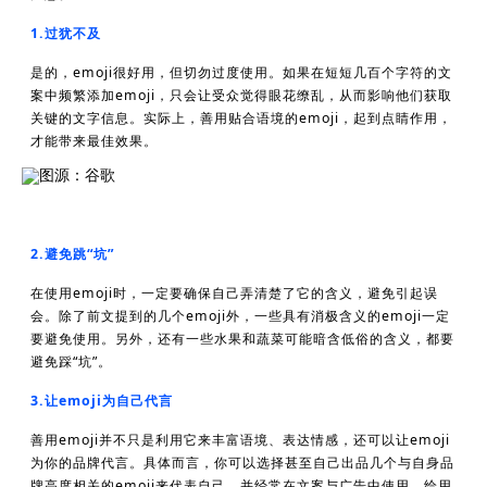
1.过犹不及
是的，emoji很好用，但切勿过度使用。如果在短短几百个字符的文
案中频繁添加emoji，只会让受众觉得眼花缭乱，从而影响他们获取
关键的文字信息。实际上，善用贴合语境的emoji，起到点睛作用，
才能带来最佳效果。
图源：谷歌
2.避免跳“坑”
在使用emoji时，一定要确保自己弄清楚了它的含义，避免引起误
会。除了前文提到的几个emoji外，一些具有消极含义的emoji一定
要避免使用。另外，还有一些水果和蔬菜可能暗含低俗的含义，都要
避免踩“坑”。
3.让emoji为自己代言
善用emoji并不只是利用它来丰富语境、表达情感，还可以让emoji
为你的品牌代言。具体而言，你可以选择甚至自己出品几个与自身品
牌高度相关的emoji来代表自己，并经常在文案与广告中使用，给用