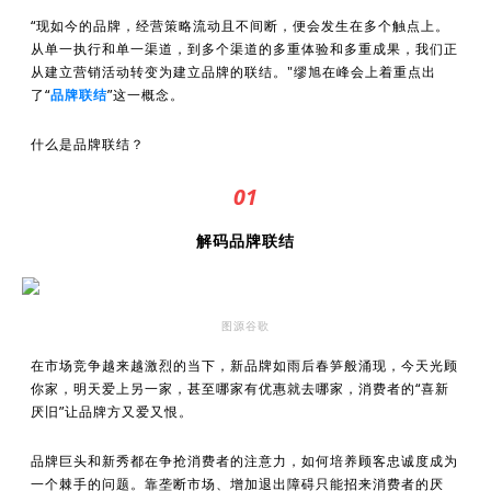
“现如今的品牌，经营策略流动且不间断，便会发生在多个触点上。
从单一执行和单一渠道，到多个渠道的多重体验和多重成果，我们正
从建立营销活动转变为建立品牌的联结。"缪旭在峰会上着重点出
了“
品牌联结
”这一概念。
什么是品牌联结？
01
解码品牌联结
图源谷歌
在市场竞争越来越激烈的当下，新品牌如雨后春笋般涌现，今天光顾
你家，明天爱上另一家，甚至哪家有优惠就去哪家，消费者的“喜新
厌旧”让品牌方又爱又恨。
品牌巨头和新秀都在争抢消费者的注意力，如何培养顾客忠诚度成为
一个棘手的问题。靠垄断市场、增加退出障碍只能招来消费者的厌