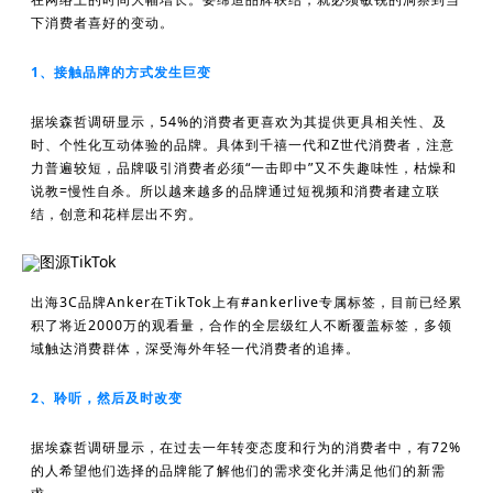
下消费者喜好的变动。
1、接触品牌的方式发生巨变
据埃森哲调研显示，54%的消费者更喜欢为其提供更具相关性、及
时、个性化互动体验的品牌。具体到千禧一代和Z世代消费者，注意
力普遍较短，品牌吸引消费者必须“一击即中”又不失趣味性，枯燥和
说教=慢性自杀。所以越来越多的品牌通过短视频和消费者建立联
结，创意和花样层出不穷。
图源TikTok
出海3C品牌Anker在TikTok上有#ankerlive专属标签，目前已经累
积了将近2000万的观看量，合作的全层级红人不断覆盖标签，多领
域触达消费群体，深受海外年轻一代消费者的追捧。
2、聆听，然后及时改变
据埃森哲调研显示，在过去一年转变态度和行为的消费者中，有72%
的人希望他们选择的品牌能了解他们的需求变化并满足他们的新需