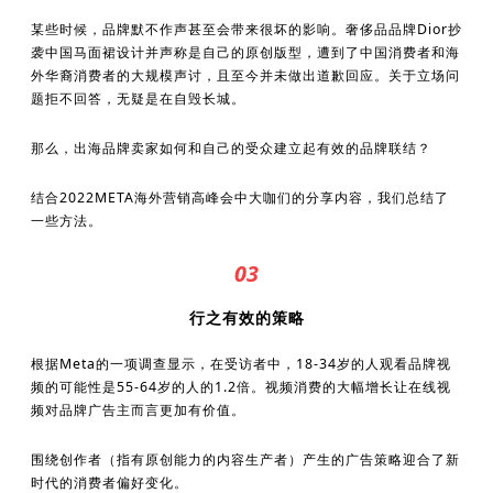
某些时候，品牌默不作声甚至会带来很坏的影响。奢侈品品牌Dior抄
袭中国马面裙设计并声称是自己的原创版型，遭到了中国消费者和海
外华裔消费者的大规模声讨，且至今并未做出道歉回应。关于立场问
题拒不回答，无疑是在自毁长城。
那么，出海品牌卖家如何和自己的受众建立起有效的品牌联结？
结合2022META海外营销高峰会中大咖们的分享内容，我们总结了
一些方法。
03
行之有效的策略
根据Meta的一项调查显示，在受访者中，18-34岁的人观看品牌视
频的可能性是55-64岁的人的1.2倍。视频消费的大幅增长让在线视
频对品牌广告主而言更加有价值。
围绕创作者（指有原创能力的内容生产者）产生的广告策略迎合了新
时代的消费者偏好变化。