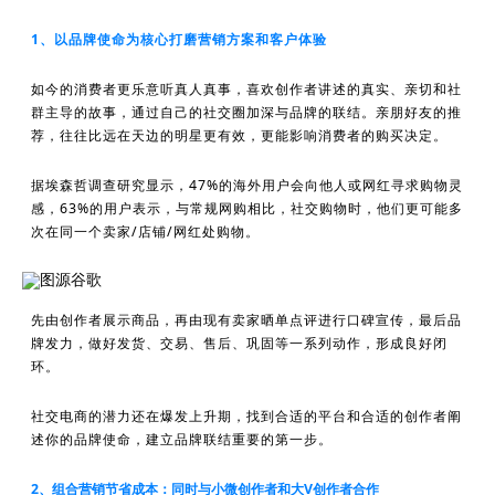
1、以品牌使命为核心打磨营销方案和客户体验
如今的消费者更乐意听真人真事，喜欢创作者讲述的真实、亲切和社
群主导的故事，通过自己的社交圈加深与品牌的联结。亲朋好友的推
荐，往往比远在天边的明星更有效，更能影响消费者的购买决定。
据埃森哲调查研究显示，47%的海外用户会向他人或网红寻求购物灵
感，63%的用户表示，与常规网购相比，社交购物时，他们更可能多
次在同一个卖家/店铺/网红处购物。
图源谷歌
先由创作者展示商品，再由现有卖家晒单点评进行口碑宣传，最后品
牌发力，做好发货、交易、售后、巩固等一系列动作，形成良好闭
环。
社交电商的潜力还在爆发上升期，找到合适的平台和合适的创作者阐
述你的品牌使命，建立品牌联结重要的第一步。
2、组合营销节省成本：同时与小微创作者和大V创作者合作