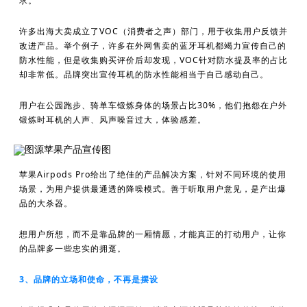
求。
许多出海大卖成立了VOC（消费者之声）部门，用于收集用户反馈并
改进产品。举个例子，许多在外网售卖的蓝牙耳机都竭力宣传自己的
防水性能，但是收集购买评价后却发现，VOC针对防水提及率的占比
却非常低。品牌突出宣传耳机的防水性能相当于自己感动自己。
用户在公园跑步、骑单车锻炼身体的场景占比30%，他们抱怨在户外
锻炼时耳机的人声、风声噪音过大，体验感差。
图源苹果产品宣传图
苹果Airpods Pro给出了绝佳的产品解决方案，针对不同环境的使用
场景，为用户提供最通透的降噪模式。善于听取用户意见，是产出爆
品的大杀器。
想用户所想，而不是靠品牌的一厢情愿，才能真正的打动用户，让你
的品牌多一些忠实的拥趸。
3、品牌的立场和使命，不再是摆设