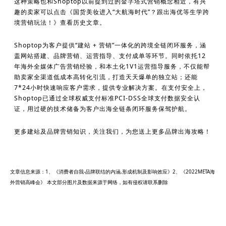
这种策略也和Shoptop以前提到过的金字塔式营销概念相近，有兴
趣的卖家可以点击《国货美妆进入“大航海时代”？跟出海优等生学跨
境营销玩法！》查看历史文章。
Shoptop为客户提供“建站 + 营销”一体化的跨境全链闭环服务，涵
盖网站搭建、品牌营销、运营指导、支付成单等环节。同时依托12
年海外全媒体广告营销经验，和本土化1V1运营指导服务，不仅能帮
助卖家全渠道低成本高转化引流，打造天天爆单的独立站；还能
7*24小时快速响应客户需求，提供专业解决方案。在支付安全上，
Shoptop已通过全球权威支付标准PCI-DSS全球支付数据安全认
证，用过硬的技术储备为客户出海全链条闭环服务保驾护航。
更多建站及品牌营销知识，关注我们，为您送上更多品牌出海攻略！
文章信息来源：1、《消费者自我-品牌联结的内涵,形成机制及影响效应》2、《2022META海
外营销高峰会》 本文部分图片及数据来源于网络，如有侵权请联系删除