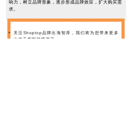
响力，树立品牌形象，逐步形成品牌效应，扩大购买需
求。
关注Shoptop品牌出海智库，我们将为您带来更多
出海干货和跨境资讯。
如果您在建站与营销方面有所疑问，欢迎扫描
【文
末二维码】
联系我们。
同时，关注Shoptop品牌出海智库，后台回复
【社
群】
，加入官方交流群，可以与我们和各位跨境大
佬交流讨论。