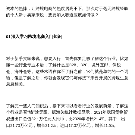
资本的热捧，让跨境电商的热度居高不下。那么对于毫无跨境经验
的个人新手卖家来说，想要加入赛道应该如何做？
深入学习跨境电商入门知识
01
对于新手卖家来说，想要入行，首先你要足够了解这个行业。比如
懂一些行业专业术语，了解什么是
、
、境外直邮、保税
B2B
B2C
仓、海外仓等。这些术语在你不了解之前，它们就是单纯的一个词
语，但是了解之后，你就会发现它们与你接下来要开展的跨境生意
息息相关。
了解完一些入门知识后，接下来可以看看行业的发展前景，了解这
个行业是否
“钱”途无限。据
海关统计数据显示
，
年我国货物贸
2021
易进出口总值
万亿元人民币，比
年增长
。其中，出
39.1
2020
21.4%
口
万亿元，增长
；进口
万亿元，增长
。
21.73
21.2%
17.37
21.5%