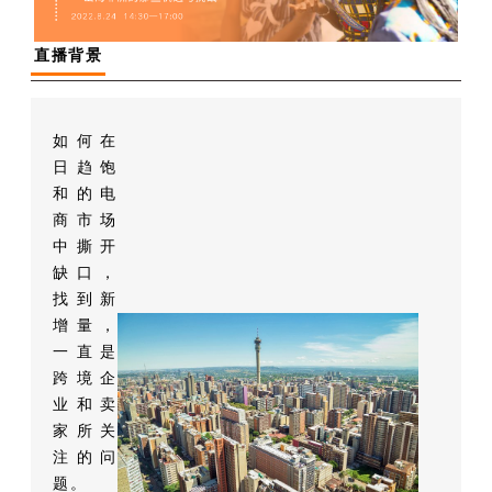
直播背景
如何在
日趋饱
和的电
商市场
中撕开
缺口，
找到新
增量，
一直是
跨境企
业和卖
家所关
注的问
题。