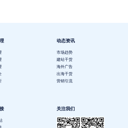
理
动态资讯
理
市场趋势
理
建站干货
理
海外广告
全
出海干货
析
营销引流
接
关注我们
站
境