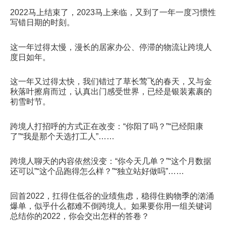
2022马上结束了，2023马上来临，又到了一年一度习惯性
写错日期的时刻。
这一年过得太慢，漫长的居家办公、停滞的物流让跨境人
度日如年。
这一年又过得太快，我们错过了草长莺飞的春天，又与金
秋落叶擦肩而过，认真出门感受世界，已经是银装素裹的
初雪时节。
跨境人打招呼的方式正在改变：“你阳了吗？”“已经阳康
了”“我是那个天选打工人”……
跨境人聊天的内容依然没变：“你今天几单？”“这个月数据
还可以”“这个品跑得怎么样？”“独立站好做吗”……
回首2022，扛得住低谷的业绩焦虑，稳得住购物季的汹涌
爆单，似乎什么都难不倒跨境人。如果要你用一组关键词
总结你的2022，你会交出怎样的答卷？