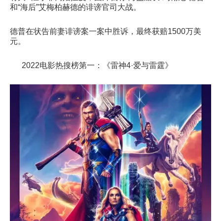
和“海后”艾梅柏赫德的诽谤官司大战。
德普在状告前妻诽谤案一案中胜诉，最终获赔1500万美
元。
2022电影热搜榜第一：《雷神4·爱与雷霆》