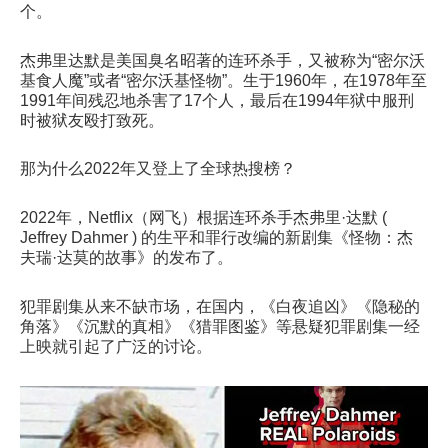
个。
杰弗里达默是美国臭名昭著的连环杀手，又被称为“密尔沃
基食人魔”或者“密尔沃基怪物”。生于1960年，在1978年至
1991年间残忍地杀害了17个人，最后在1994年狱中服刑
时被狱友殴打致死。
那为什么2022年又登上了全球热搜榜？
2022年，Netflix（网飞）根据连环杀手杰弗里·达默 (
Jeffrey Dahmer ) 的生平和罪行改编的新剧集《怪物：杰
夫瑞·达莫的故事》的发布了。
犯罪剧集从来不缺市场，在国内，《白夜追凶》《隐秘的
角落》《沉默的真相》《猎罪图鉴》等悬疑犯罪剧集一经
上映就引起了广泛的讨论。