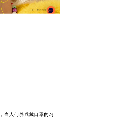
，当人们养成戴口罩的习
。