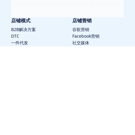
店铺模式
店铺营销
B2B解决方案
谷歌营销
DTC
Facebook营销
一件代发
社交媒体
COD货到付款
邮件营销
分销联盟
SEO
店铺管理
动态资讯
商品管理
市场趋势
客户管理
建站干货
订单管理
海外广告
支付安全
出海干货
数据分析
营销引流
关于我们
政策条款
关于我们
使用协议