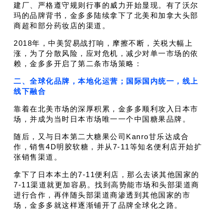
建厂、严格遵守规则行事的威力开始显现。有了沃尔
玛的品牌背书，金多多陆续拿下了北美和加拿大头部
商超和部分药妆店的渠道。
2018年，中美贸易战打响，摩擦不断，关税大幅上
涨，
为了分散风险，应对危机，减少对单一市场的依
赖，金多多开启了第二条市场策略：
二、全球化品牌，本地化运营；国际国内统一，线上
线下融合
靠着在北美市场的深厚积累，金多多顺利攻入日本市
场，并成为当时日本市场唯一一个中国糖果品牌。
随后，又与日本第二大糖果公司Kanro甘乐达成合
作，销售4D明胶软糖，并从7-11等知名便利店开始扩
张销售渠道。
拿下了日本本土的7-11便利店，那么去谈其他国家的
7-11渠道就更加容易。找到高势能市场和头部渠道商
进行合作，再伴随头部渠道商渗透到其他国家的市
场，金多多就这样逐
渐铺开了品牌全球化之路。