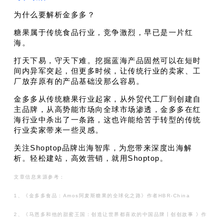
为什么要解析金多多？
糖果属于传统食品行业，竞
争激烈，早已是一片红
海。
打天下易，守天下难。挖掘蓝海产品固然可以在短时
间内异军突起，但更多时候，让传统行业的卖家、工
厂放弃原有的产品基础没那么容易。
金多多从传统糖果行业起家，从外贸代工厂到创建自
主品牌，从高势能市场向全球市场渗透，金多多在红
海行业中杀出了一条路，这也许能给苦于转型的传统
行业卖家带来一些灵感。
关注Shoptop品牌出海智库，为您带来深度出海解
析。轻松建站，高效营销，就用Shoptop。
文章信息来源参考：
1、《金多多食品：Amos阿麦斯糖果的全球化之路》作者HBR-China
2、《
马恩
多和他的甜蜜王国：
创造让世界都喜欢的中国品牌丨创创故事 》作