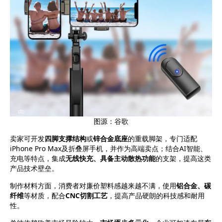
图源：谷歌
卖家可开发
四脚支撑结构
或
锌合金底座
的重载脚架，专门适配
iPhone Pro Max及折叠屏手机，并作为高端卖点；结合AI智能、
充电等特点，集成
无线快充、具备主动散热功能
的支架，提高这类
产品技术壁垒。
制作材料方面，消费者对廉价塑料感越来越不满，使用
铝合金、碳
纤维
等材质，配合
CNC切割工艺
，提高产品硬朗的科技感和耐用
性。