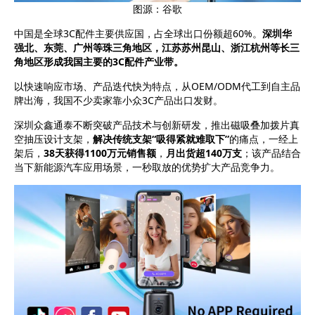
图源：谷歌
中国是全球3C配件主要供应国，占全球出口份额超60%。
深圳华
强北、东莞、广州等珠三角地区，江苏苏州昆山、浙江杭州
等
长三
角地区
形成我国主要的3C配件产业带。
以快速响应市场、产品迭代快为特点，从OEM/
ODM
代工到自主品
牌出海，我国不少卖家靠小众3C产品出口发财。
深圳众鑫通泰不断突破产品技术与创新研发，推出磁吸叠加拨片真
空抽压设计支架，
解决传统支架“吸得紧就难取下”
的痛点，一经上
架后，
38天获得1100万元销售额
，
月出货超140万支
；该产品结合
当下新能源汽车应用场景，一秒取放的优势扩大产品竞争力。