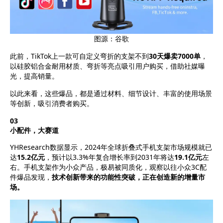
图源：谷歌
此前，TikTok上一款可自定义弯折的支架不到
30天爆卖7000单
，
以硅胶铝合金耐用材质、弯折等亮点吸引用户购买，借助社媒曝
光，提高销量。
以此来看，这些爆品，都是通过材料、细节设计、丰富的使用场景
等创新，吸引消费者购买。
03
小配件，大赛道
YHResearch
数据显示，2024年全球折叠式手机支架市场规模就已
达
15.2亿元
，预计以3.3%年复合增长率到2031年将达
19.1亿元
左
右。手机支架作为小众产品，极易被同质化，观察以往小众3C配
件爆品发现，
技术创新带来的功能性突破，正在创造新的增量市
场
。