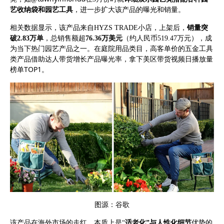
艺收纳袋和园艺工具
，进一步扩大该产品的曝光和销量。
相关
数据显示，
该产品来自
HYZS TRADE小店，
上架后，
销量突
破
2.83万单
，总销售额超
76.36万美元
（约人民币
519.47万元），成
为当下热门园艺产品之一。在庭院用品类目，高客单价的五金工具
类产品借助达人带货增长产品曝光率，
拿下美区带货视频日播放量
TOP1
榜单
。
图
源：谷歌
该产品在海外市场的走红，本质上是
“
适老化
”
与人性化细节
优势的