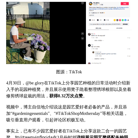
图源：
TikTok
4月30日，@be.glory在TikTok上分享园艺种植的日常活动时介绍新
入手的花园种植凳，并且展示使用凳子跪着整理绣球根部以及坐着
修剪绣球盆栽的用法，
获得
8.32万次点赞
。
视频中，博主自信地介绍说这是园艺爱好者必备的产品，并且添
加
“#gardeningessentials”、“#TikTokShopMothersday”等相关话题，
吸引垂直用户观看，引起评论区积极互动。
事实上，已有不少园艺爱好者在
TikTok上分享这款二合一的园艺
tawnyinflorida
凳，如@
在
3月份时就
详细展示园艺凳搭配各种园