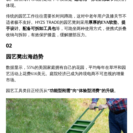
体现。
传统的园艺工作往往需要长时间蹲跪，这对中老年用户及膝关节不
HYZS TRADE
适者极不友好。
的园艺凳则采用
厚厚的
EVA软垫、提
手设计、配备可拆卸工具包
等，可跪坐两种使用方式，便携式折叠
收纳与拆卸，有效保护膝盖，缓解腰部压力。
0
2
园艺凳出海趋势
数据显示，
55%的美国家庭拥有自己的花园，平均每年在草坪和园
艺活动上花费616美元。庭院经济已成为跨境电商不可忽视的增量
市场。
园艺工具类目正经历从
“功能型刚需”向“体验型消费”的升级
。