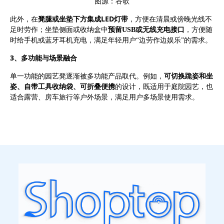
图源：谷歌
LED灯带
此外，
在
凳腿或坐垫下方集成
，方便在清晨或傍晚光线不
足时劳作
；坐垫侧面或收纳盒中
预留
USB或无线充电接口
，方便随
时给手机或蓝牙耳机充电，满足年轻用户
“边劳作边娱乐”的需求。
3、
多功能与场景融合
单一功能的园艺凳逐渐被多功能产品取代。例如，
可切换跪姿和坐
姿、自带工具收纳袋、可折叠便携
的设计，既适用于庭院园艺，也
适合露营、房车旅行等户外场景，满足用户多场景使用需求。