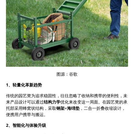
图源：谷歌
1、
轻量化革新
趋势
传统的园艺凳为追求稳固性，往往忽略了收纳和携带的便利性
，
未
来产品设计
可以
通过
结构力学
优化来改变这一局面。在
园艺凳的
承
托部采用蜂窝状结构
，采取
钢架
+海绵垫
，二合一折叠收缩设计，
便携用户携带与搬运。
2、
智能化与
体验升级