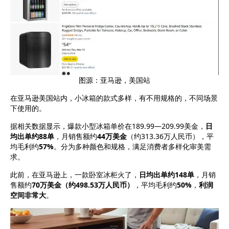
图源：亚马逊，美国站
在亚马逊美国站内，小冰箱的款式多样，有不用规格的，不同场景
下使用的。
据相关数据显示，爆款小型冰箱单价在189.99—209.99美金，
日
均出单约88单
，月销售额约
44万美金
（约313.36万人民币），平
均毛利约
57%
。分为多种颜色和规格，满足消费者多样化审美需
求。
此前，在亚马逊上，一款卧室冰柜火了，
日均出单约148单
，月销
售额约
70万美金（约498.53万人民币）
，平均毛利约
50%
，
利润
空间非常大
。