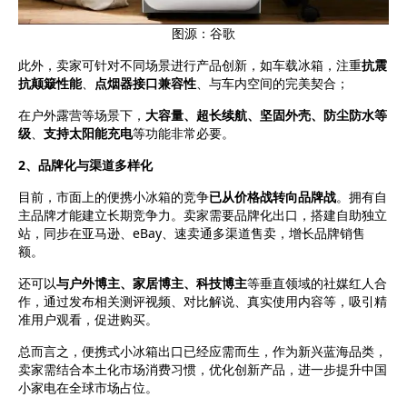
图源：谷歌
此外，卖家可针对不同场景进行产品创新，如车载冰箱，注重
抗震
抗颠簸性能
、
点烟器接口兼容性
、与车内空间的完美契合；
在户外露营等场景下，
大容量、超长续航、坚固外壳、防尘防水等
级
、
支持太阳能充电
等功能非常必要。
2、品牌化与渠道多样化
目前，市面上的便携小冰箱的竞争
已从价格战转向品牌战
。拥有自
主品牌才能建立长期竞争力。卖家需要品牌化出口，搭建自助独立
站，同步在亚马逊、eBay、速卖通多渠道售卖，增长品牌销售
额。
还可以
与户外博主、家居博主、科技博主
等垂直领域的社媒红人合
作，通过发布相关测评视频、对比解说、真实使用内容等，吸引精
准用户观看，促进购买。
总而言之，便携式小冰箱出口已经应需而生，作为新兴蓝海品类，
卖家需结合本土化市场消费习惯，优化创新产品，进一步提升中国
小家电在全球市场占位。