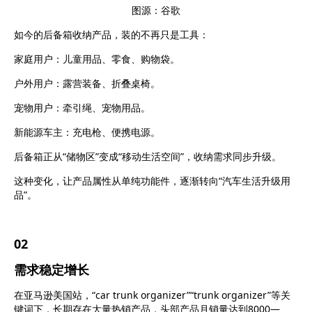
图源：谷歌
如今的后备箱收纳产品，装的不再只是工具：
家庭用户：
儿童用品、零食、购物袋。
户外用户：
露营装备、折叠桌椅。
宠物用户：
牵引绳、宠物用品。
新能源车主：
充电枪、便携电源。
后备箱正从
“储物区”变成“移动生活空间”，
收纳需求同步升级
。
这种变化，让产品属性从单纯功能件，逐渐转向
“汽
车生活升级用
品
”。
0
2
需求稳定增长
在亚马逊美国站，
“car trunk organizer”“trunk organizer”等关
键词下，长期存在大量热销产品，
头部产品月销量达到8000—