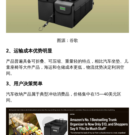
图源：谷歌
2、运输成本优势明显
产品普遍具备
可折叠
、
可压缩
、
重量轻
的特点
，
相比汽车坐垫、儿
童座椅等大件产品，海运和仓储成本更低
，
物流优势决定利润空
间。
3、用户决策简单
汽车收纳产品属于典型冲动消费品
，价格集中在
15—40美元区
间。