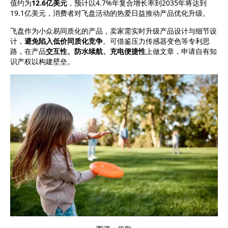
值约为
12.6亿美元
，预计以4.7%年复合增长率到2035年将达到
19.1亿美元，消费者对飞盘活动的热爱日益推动产品优化升级。
飞盘作为小众易同质化的产品，卖家需实时升级产品设计与细节设
计，
避免陷入低价同质化竞争
。可借鉴压力传感器变色等专利思
路，在产品
交互性、防水续航、充电便捷性
上做文章，申请自有知
识产权以构建壁垒。