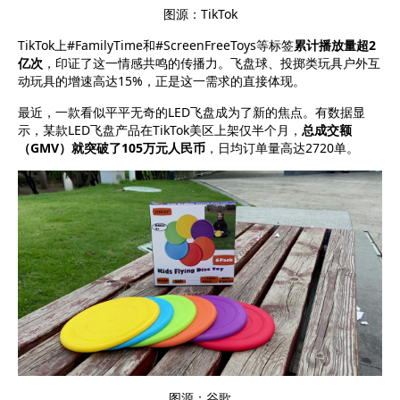
图源：
TikTok
TikTok上#FamilyTime和#ScreenFreeToys等标签
累计播放量超2
亿次
，印证了这一情感共鸣的传播力。飞盘球、投掷类玩具户外互
动玩具的增速高达15%，正是这一需求的直接体现。
最近，一款看似平平无奇的LED飞盘成为了新的焦点。有数据显
示，某款LED飞盘产品在TikTok美区上架仅半个月，
总成交额
（GMV）就突破了105万元人民币
，日均订单量高达2720单。
图源：谷歌