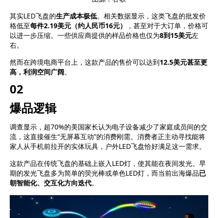
其实LED飞盘的
生产成本极低
。相关数据显示，这类飞盘的批发价
格低至
每件2.19美元（约人民币16元）
，甚至对于大订单，价格可
以进一步压缩。一些供应商提供的样品价格也仅为
8到15美元
左
右
。
然而在跨境电商平台上，这款产品的售价可以达到
12.5美元甚至更
高，利润空间广阔
。
0
2
爆品逻辑
调查显示，超70%的美国家长认为电子设备减少了家庭成员间的交
流，这直接催生“无屏幕互动”的消费刚需。消费者正主动寻找能将
家人从手机前拉开的实体玩具，户外LED飞盘恰好满足这一需求。
这款产品在传统飞盘的基础上嵌入LED灯，使其能在夜间发光。早
期的发光飞盘多为简单的荧光棒或单色LED灯，而当前出海爆品
已
朝智能化、交互化方向迭代
。